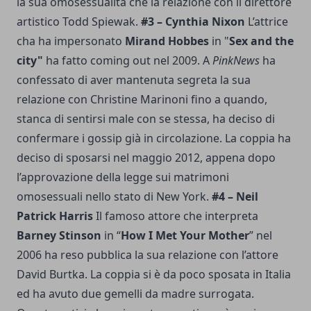
la sua omosessualità che la relazione con il direttore
artistico Todd Spiewak.
#3 – Cynthia Nixon
L’attrice
cha ha impersonato
Mirand Hobbes
in "
Sex and the
city"
ha fatto coming out nel 2009. A
PinkNews
ha
confessato di aver mantenuta segreta la sua
relazione con Christine Marinoni fino a quando,
stanca di sentirsi male con se stessa, ha deciso di
confermare i gossip già in circolazione. La coppia ha
deciso di sposarsi nel maggio 2012, appena dopo
l’approvazione della legge sui matrimoni
omosessuali nello stato di New York.
#4 – Neil
Patrick Harris
Il famoso attore che interpreta
Barney Stinson
in “
How I Met Your Mother
” nel
2006 ha reso pubblica la sua relazione con l’attore
David Burtka. La coppia si è da poco sposata in Italia
ed ha avuto due gemelli da madre surrogata.