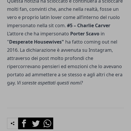
Questa notizia ha scioccato e continuerà a scioccare
molti fan, convinti che, anche nella realtà, fosse un
vero e proprio latin lover come all’interno del ruolo
impersonato nella sit com.
#5 – Charlie Carver
L’attore che ha impersonato
Porter Scavo
in
"
Desperate Housewives"
ha fatto coming out nel
2016. La dichiarazione è avvenuta su Instagram,
attraverso dei post molto profondi che
ripercorrevano pensieri ed emozioni che lo avevano
portato ad ammettere a se stesso e agli altri che era
gay.
Vi sareste aspettati questi nomi?
Facebook
Twitter
Whatsapp