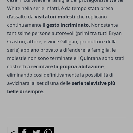
casa in cui viveva la famiglia del protagonista Walter
White nella serie infatti, è da tempo stata presa
d’assalto da
visitatori molesti
che replicano
continuamente il
gesto incriminato
. Nonostante
tantissime persone autorevoli (primi tra tutti Bryan
Craston, attore, e vince Gilligan, produttore della
serie) abbiano provato a difendere la famiglia, le
molestie non sono terminate e i Quintana sono stati
costretti a
recintare la propria abitazione
,
eliminando così definitivamente la possibilità di
avvicinarsi al set di una delle
serie televisive più
belle di sempre
.
Facebook
Twitter
Whatsapp