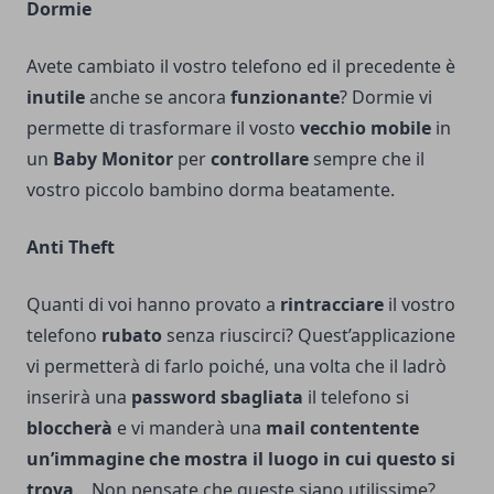
Dormie
Avete cambiato il vostro telefono ed il precedente è
inutile
anche se ancora
funzionante
? Dormie vi
permette di trasformare il vosto
vecchio mobile
in
un
Baby Monitor
per
controllare
sempre che il
vostro piccolo bambino dorma beatamente.
Anti Theft
Quanti di voi hanno provato a
rintracciare
il vostro
telefono
rubato
senza riuscirci? Quest’applicazione
vi permetterà di farlo poiché, una volta che il ladrò
inserirà una
password sbagliata
il telefono si
bloccherà
e vi manderà una
mail contentente
un’immagine che mostra il luogo in cui questo si
trova
. Non pensate che queste siano utilissime?