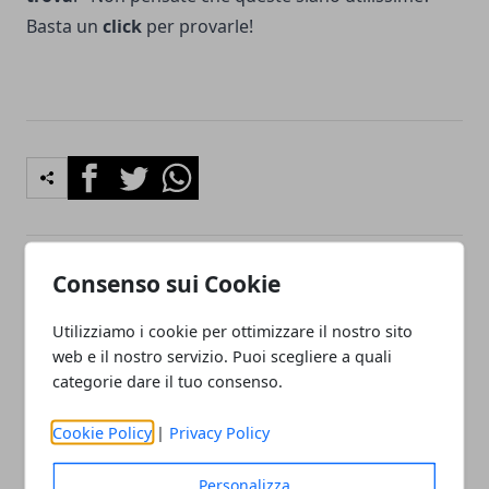
Basta un
click
per provarle!
Facebook
Twitter
Whatsapp
Consenso sui Cookie
Articolo Precedente
Articolo Successivo
Big G colpisce ancora e
Pokemon Go, l’App che ha
Utilizziamo i cookie per ottimizzare il nostro sito
compra il Team Pixel di
cambiato il mondo dei
web e il nostro servizio. Puoi scegliere a quali
HTC
videogiochi.
categorie dare il tuo consenso.
Cookie Policy
|
Privacy Policy
Personalizza