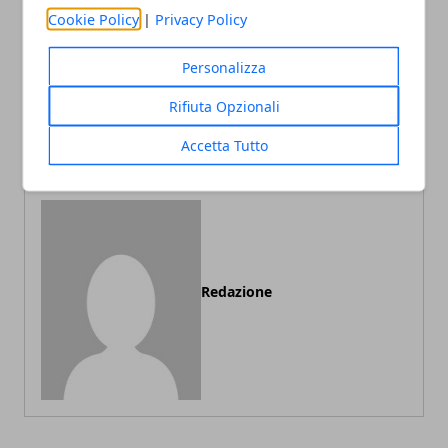
Cookie Policy
|
Privacy Policy
Personalizza
Articolo Precedente
Articolo Successivo
Rifiuta Opzionali
Quali sono state le serie tv
Breaking Bad: quando la
più viste su Netflix?
fama diventa un incubo
Accetta Tutto
Redazione