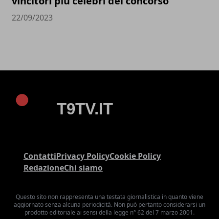
vincitori più celebri del concorso
22/09/2023
Contatti
Privacy Policy
Cookie Policy
Redazione
Chi siamo
Questo sito non rappresenta una testata giornalistica in quanto viene
aggiornato senza alcuna periodicità. Non può pertanto considerarsi un
prodotto editoriale ai sensi della legge n° 62 del 7 marzo 2001.