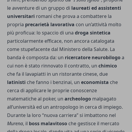
le avventure di un gruppo di
laureati ed assistenti
universitari
romani che prova a combattere la
propria
precarietà lavorativa
con un’attività molto
più proficua: lo spaccio di una
droga sintetica
particolarmente efficace, non ancora catalogata
come stupefacente dal Ministero della Salute. La
banda è composta da: un
ricercatore neurobilogo
a
cui non è stato rinnovato il contratto, un
chimico
che fa il lavapiatti in un ristorante cinese, due
latinisti
che fanno i benzinai, un
economista
che
cerca di applicare le proprie conoscenze
matematiche al poker, un
archeologo
malpagato
all’università ed un antropologo in cerca di impiego.
Durante la loro “nuova carriera” si imbattono nel
Murena
, il
boss malavitoso
che gestisce il mercato
della droga locale, dando vita ad una serie di vicende